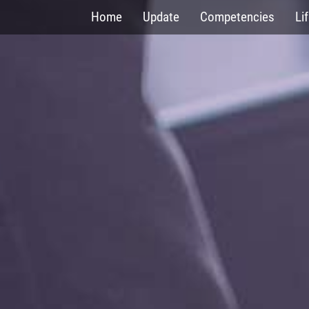
Skip
Home
Update
Competencies
Li
to
main
content